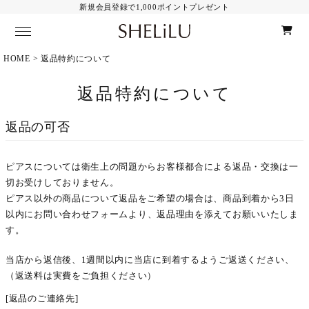
新規会員登録で1,000ポイントプレゼント
HOME
返品特約について
Category
ALL Item
返品特約について
ピアス
イヤリング
返品の可否
イヤーカフ
ネックレス・ブレスレット
ピアスについては衛生上の問題からお客様都合による返品・交換は一
Material
ALL Item
切お受けしておりません。
ピアス以外の商品について返品をご希望の場合は、商品到着から3日
K10
以内に
お問い合わせフォーム
より、返品理由を添えてお願いいたしま
14KGF
す。
その他
当店から返信後、1週間以内に当店に到着するようご返送ください、
Contents
夜光貝とは
（返送料は実費をご負担ください）
お手入れ方法
[返品のご連絡先]