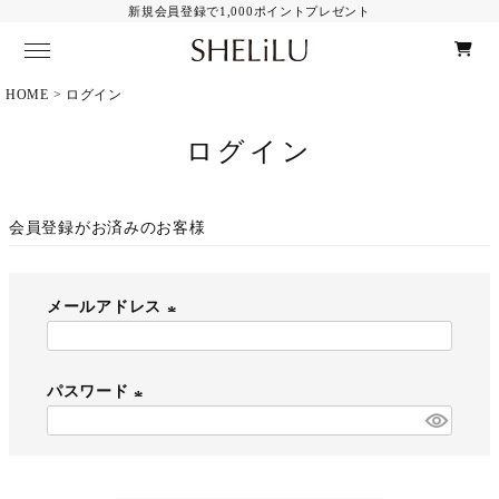
新規会員登録で1,000ポイントプレゼント
HOME
ログイン
Category
ALL Item
ログイン
ピアス
イヤリング
イヤーカフ
会員登録がお済みのお客様
ネックレス・ブレスレット
Material
ALL Item
メールアドレス
K10
(
14KGF
必
その他
パスワード
須
)
(
Contents
夜光貝とは
必
お手入れ方法
須