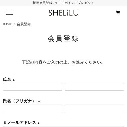
新規会員登録で1,000ポイントプレゼント
HOME
会員登録
Category
ALL Item
会員登録
ピアス
イヤリング
イヤーカフ
ネックレス・ブレスレット
下記の内容をご入力の上、お進みください。
Material
ALL Item
氏名
K10
(
14KGF
必
その他
氏名（フリガナ）
須
)
(
Contents
夜光貝とは
必
お手入れ方法
Ｅメールアドレス
須