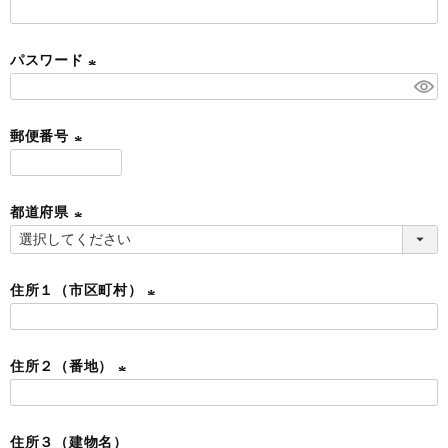
)
(
Information
Mypage
必
ご利用ガイド
パスワード
須
特定商取引法に基づく表示
)
(
Instagram
必
郵便番号
須
)
(
必
都道府県
須
)
(
必
住所１（市区町村）
須
)
(
必
住所２（番地）
須
)
(
必
住所３（建物名）