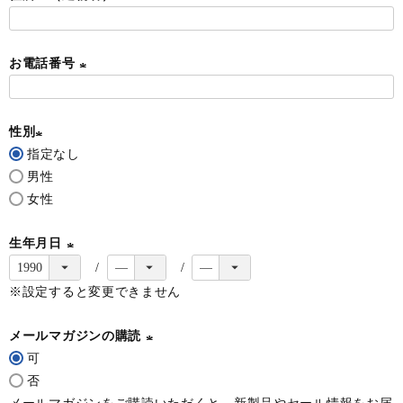
須
)
お電話番号
(
必
性別
須
指定なし
)
(
男性
必
女性
須
)
生年月日
(
※設定すると変更できません
必
須
メールマガジンの購読
)
可
(
否
必