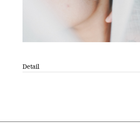
Detail
素材
夜光貝・K10YG
サイズ
H 約18mm × W 約19mm
重さ
片耳約3.2g
内容
1ペア(2個) ※片耳販売はしておりません
※職人が1点づつ手作業で削る為、同じデザイン・色味でも使用
また、天然の夜光貝の為小さな凸凹等がある場合がございます。