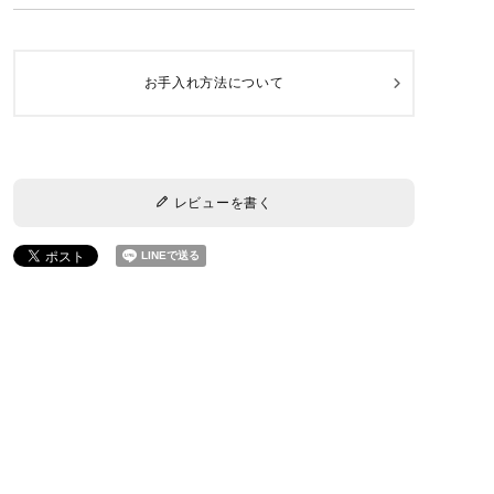
素材
夜光貝・K10YG
サイズ
H 約18mm × W 約19mm
お手入れ方法について
重さ
片耳約3.2g
内容
1ペア(2個) ※片耳販売はしておりません
※職人が1点づつ手作業で削る為、同じデザイン・色味でも使用
レビューを書く
する貝や部位によって見え方が異なります。
また、天然の夜光貝の為小さな凸凹等がある場合がございま
す。天然ゆえの表情としてご了承いただけたらと思います。