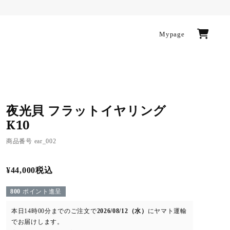
Mypage
夜光貝 フラットイヤリング
K10
商品番号
ear_002
¥
44,000
税込
800
ポイント進呈
本日
14時00分
までのご注文で
2026/08/12（水）
に
ヤマト運輸
でお届けします。