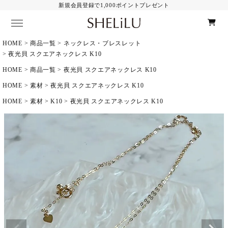
新規会員登録で1,000ポイントプレゼント
HOME
商品一覧
ネックレス・ブレスレット
Category
ALL Item
夜光貝 スクエアネックレス K10
ピアス
HOME
商品一覧
夜光貝 スクエアネックレス K10
イヤリング
HOME
素材
夜光貝 スクエアネックレス K10
イヤーカフ
HOME
素材
K10
夜光貝 スクエアネックレス K10
ネックレス・ブレスレット
Material
ALL Item
K10
14KGF
その他
Contents
夜光貝とは
お手入れ方法