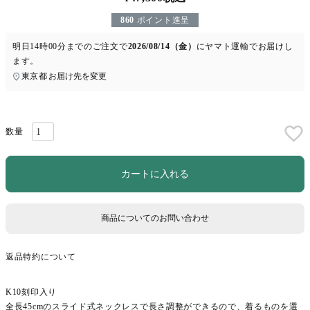
860
ポイント進呈
明日
14時00分
までのご注文で
2026/08/14（金）
に
ヤマト運輸
でお届けし
ます。
東京都
お届け先を変更
カートに入れる
商品についてのお問い合わせ
返品特約について
K10刻印入り
全長45cmのスライド式ネックレスで長さ調整ができるので、着るものを選