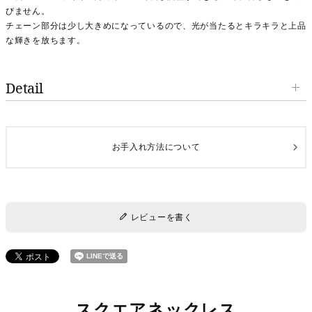
びません。
チェーン部分は少し大きめになっているので、光が当たるとキラキラと上品
な輝きを放ちます。
Detail
素材
夜光貝・K10YG
サイズ
H 約8mm×W 約8mm×奥行き 約8mm
お手入れ方法について
重さ
約3.6g
内容
全長45cmチェーン(K10)セット
ペンダントトップのみの販売はしておりません
レビューを書く
※職人が1点づつ手作業で削る為、同じデザイン・色味でも使用する貝や部
位によって見え方が異なります。
また、天然の夜光貝の為小さな凸凹等がある場合がございます。天然ゆえの
表情としてご了承いただけたらと思います。
スクエアネックレス