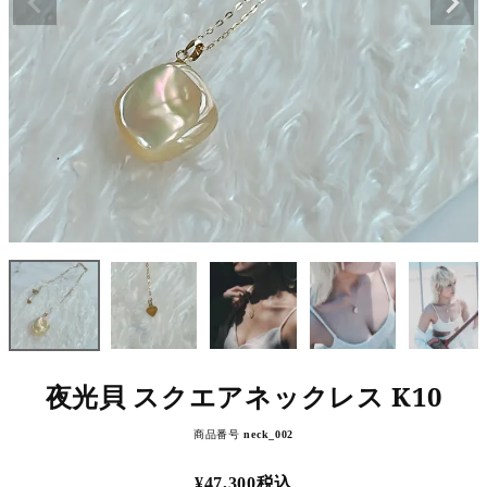
Information
Mypage
ご利用ガイド
特定商取引法に基づく表示
Instagram
夜光貝 スクエアネックレス K10
商品番号
neck_002
¥
47,300
税込